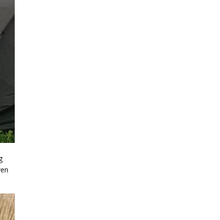
g
ven