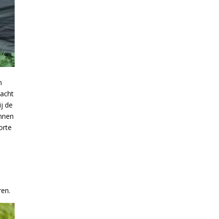
n
racht
j de
unnen
orte
ren.