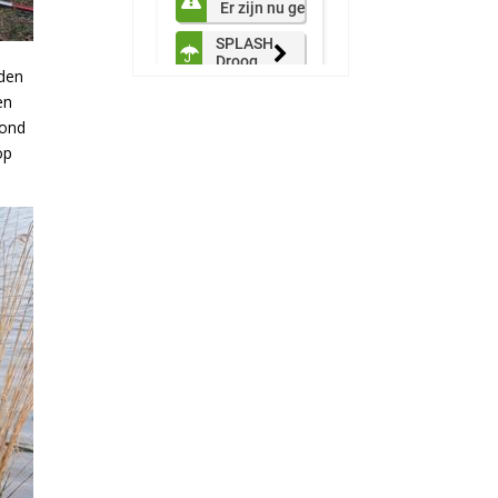
dden
en
tond
op