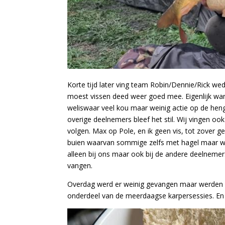
Korte tijd later ving team Robin/Dennie/Rick w
moest vissen deed weer goed mee. Eigenlijk ware
weliswaar veel kou maar weinig actie op de he
overige deelnemers bleef het stil. Wij vingen oo
volgen. Max op Pole, en ik geen vis, tot zover g
buien waarvan sommige zelfs met hagel maar we
alleen bij ons maar ook bij de andere deelnemer
vangen.
Overdag werd er weinig gevangen maar werden er
onderdeel van de meerdaagse karpersessies. En h