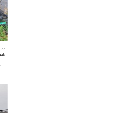
n de
aak
n