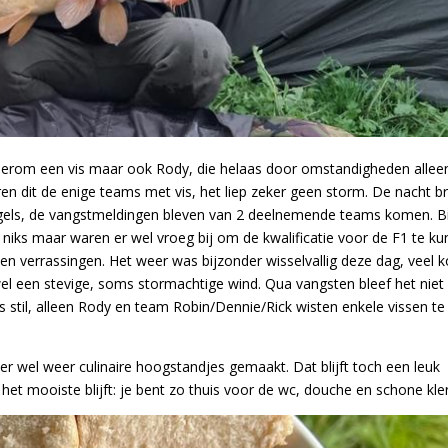
ederom een vis maar ook Rody, die helaas door omstandigheden allee
n dit de enige teams met vis, het liep zeker geen storm. De nacht b
ngels, de vangstmeldingen bleven van 2 deelnemende teams komen. Bi
k niks maar waren er wel vroeg bij om de kwalificatie voor de F1 te k
een verrassingen. Het weer was bijzonder wisselvallig deze dag, veel k
l een stevige, soms stormachtige wind. Qua vangsten bleef het niet
s stil, alleen Rody en team Robin/Dennie/Rick wisten enkele vissen te
 wel weer culinaire hoogstandjes gemaakt. Dat blijft toch een leuk
et mooiste blijft: je bent zo thuis voor de wc, douche en schone kle