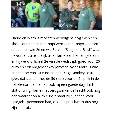
Harrie en Mathijs moesten vervolgens nog even een
shoot-out spelen met mijn vermaarde Bingo App om
te bepalen wie 2e en wie 3e van “Single the Best” was
geworden, uiteindelijk trok Harrie aan het langste eind
en hij werd officieel 2e van de wedstrijd, goed voor 20
euro en een RidgeMonkey jerrycan. Voor Mathijs was
er een bon van 10 euro en een RidgeMonkey tosti-
ijzer, dat samen met de 50 euro voor de 5e plek in de
gehele competitie had ook hij een goede dag. En tot
slot ontving Harrie met terugwerkende kracht óók nog
een waardebon á 25 euro omdat hij “Pennen voor
Spiegels” gewonnen had, ook die prijs kwam dus nog
zijn kant uit.