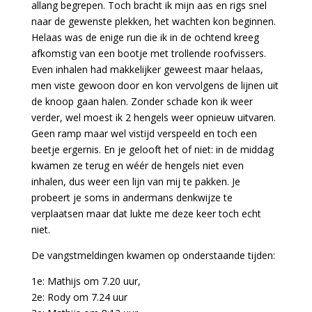
allang begrepen. Toch bracht ik mijn aas en rigs snel
naar de gewenste plekken, het wachten kon beginnen.
Helaas was de enige run die ik in de ochtend kreeg
afkomstig van een bootje met trollende roofvissers.
Even inhalen had makkelijker geweest maar helaas,
men viste gewoon door en kon vervolgens de lijnen uit
de knoop gaan halen. Zonder schade kon ik weer
verder, wel moest ik 2 hengels weer opnieuw uitvaren.
Geen ramp maar wel vistijd verspeeld en toch een
beetje ergernis. En je gelooft het of niet: in de middag
kwamen ze terug en wéér de hengels niet even
inhalen, dus weer een lijn van mij te pakken. Je
probeert je soms in andermans denkwijze te
verplaatsen maar dat lukte me deze keer toch echt
niet.
De vangstmeldingen kwamen op onderstaande tijden:
1e: Mathijs om 7.20 uur,
2e: Rody om 7.24 uur