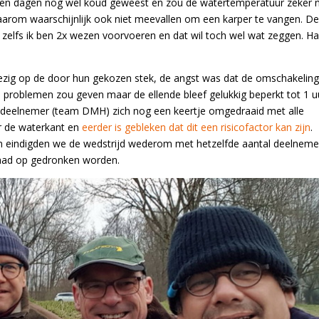
open dagen nog wel koud geweest en zou de watertemperatuur zeker n
daarom waarschijnlijk ook niet meevallen om een karper te vangen. D
, zelfs ik ben 2x wezen voorvoeren en dat wil toch wel wat zeggen. H
wezig op de door hun gekozen stek, de angst was dat de omschakelin
 problemen zou geven maar de ellende bleef gelukkig beperkt tot 1 u
 1 deelnemer (team DMH) zich nog een keertje omgedraaid met alle
ar de waterkant en
eerder is gebleken dat dit een risicofactor kan zijn
.
en eindigden we de wedstrijd wederom met hetzelfde aantal deelneme
aad op gedronken worden.