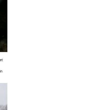
et
l
in