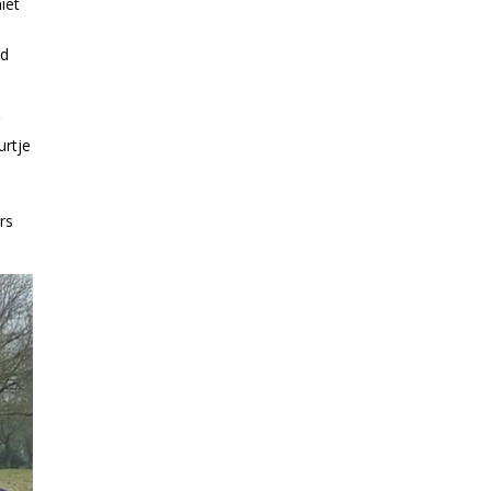
iet
e
ad
g
urtje
rs