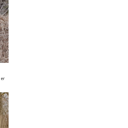
s
 er