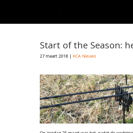
Start of the Season: h
27 maart 2018
|
KCA Nieuws
Op zondag 25 maart was het, nadat de wedstrijd 