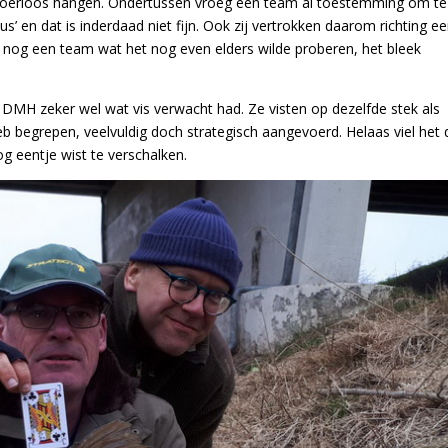
 roerloos hangen. Ondertussen vroeg een team al toestemming om te
us’ en dat is inderdaad niet fijn. Ook zij vertrokken daarom richting e
r nog een team wat het nog even elders wilde proberen, het bleek
DMH zeker wel wat vis verwacht had. Ze visten op dezelfde stek als
eb begrepen, veelvuldig doch strategisch aangevoerd. Helaas viel het 
g eentje wist te verschalken.