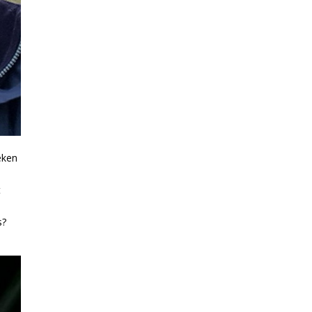
eken
t
s?