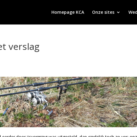
Homepage KCA
Onze sites
Wed
et verslag
eerder door ijsvorming was uitgesteld, dan eindelijk toch zo ver: on