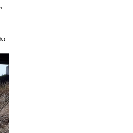
en
dus