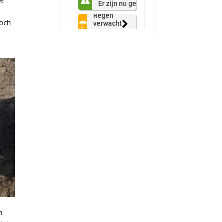
toch
n