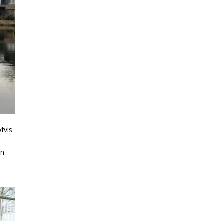
fvis
d
jn