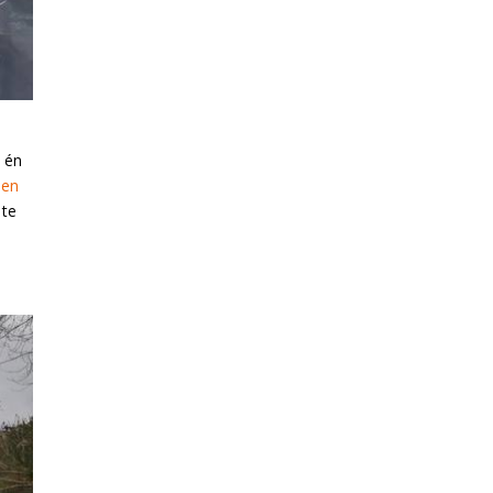
n én
een
 te