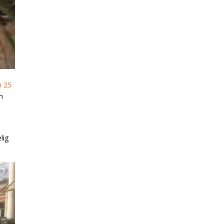
 25
n
lig