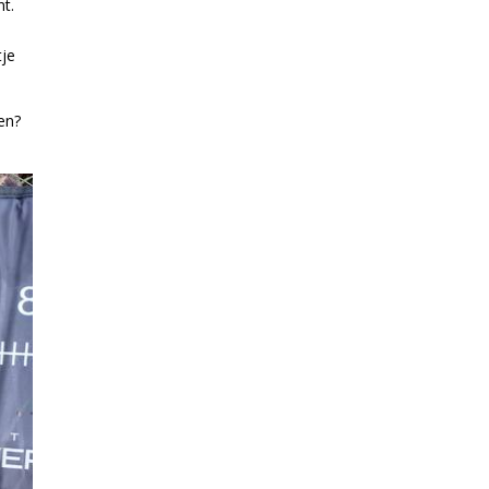
nt.
tje
en?