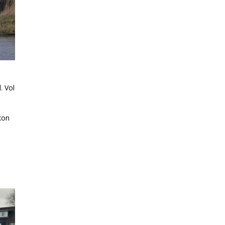
. Vol
kon
e