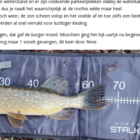
n winterstand en er zijn voldoende parkeerplekken vlakbij de waterka
 dus je raadt het waarschijnlijk al: de roofvis wilde maar heel
och weer, de zon scheen volop en het voelde af en toe zelfs een bee
den al snel verruild voor luchtiger kleding.
n, dat gaf de burger moed. Misschien ging het bijt-uurtje nu beginn
r nog maar 1 snoek gevangen, dit keer door Rene.