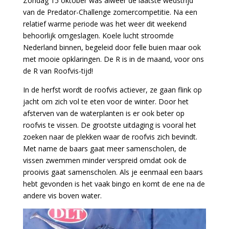
Zondag 15 oktober was alweer de laatste wedstrijd
van de Predator-Challenge zomercompetitie. Na een
relatief warme periode was het weer dit weekend
behoorlijk omgeslagen. Koele lucht stroomde
Nederland binnen, begeleid door felle buien maar ook
met mooie opklaringen. De R is in de maand, voor ons
de
R van Roofvis-tijd!
In de herfst wordt de roofvis actiever, ze gaan flink op
jacht om zich vol te eten voor de winter. Door het
afsterven van de waterplanten is er ook beter op
roofvis te vissen. De grootste uitdaging is vooral het
zoeken naar de plekken waar de roofvis zich bevindt.
Met name de baars gaat meer samenscholen, de
vissen zwemmen minder verspreid omdat ook de
prooivis gaat samenscholen. Als je eenmaal een baars
hebt gevonden is het vaak bingo en komt de ene na de
andere vis boven water.