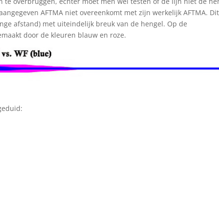
n te overbruggen, echter moet men wel testen of de lijn niet de he
e aangegeven AFTMA niet overeenkomt met zijn werkelijk AFTMA. Di
ange afstand) met uiteindelijk breuk van de hengel. Op de
gemaakt door de kleuren blauw en roze.
geduid: