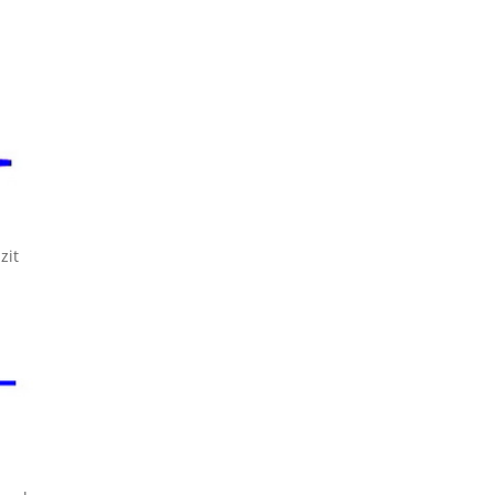
t
zit