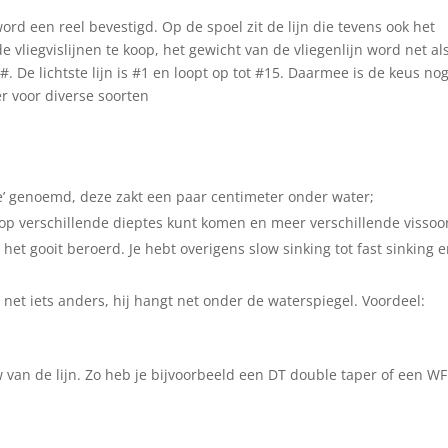
rd een reel bevestigd. Op de spoel zit de lijn die tevens ook het
e vliegvislijnen te koop, het gewicht van de vliegenlijn word net als
 De lichtste lijn is #1 en loopt op tot #15. Daarmee is de keus no
er voor diverse soorten
iate’ genoemd, deze zakt een paar centimeter onder water;
je op verschillende dieptes kunt komen en meer verschillende vissoo
et gooit beroerd. Je hebt overigens slow sinking tot fast sinking 
 net iets anders, hij hangt net onder de waterspiegel. Voordeel:
van de lijn. Zo heb je bijvoorbeeld een DT double taper of een WF