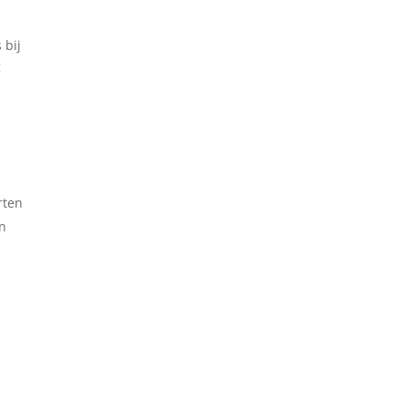
 bij
g
rten
en