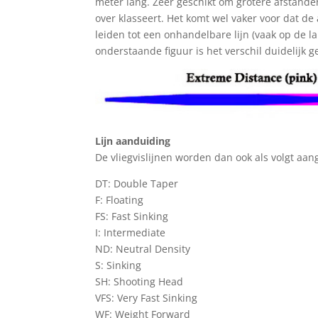
meter lang. Zeer geschikt om grotere afstande
over klasseert. Het komt wel vaker voor dat d
leiden tot een onhandelbare lijn (vaak op de l
onderstaande figuur is het verschil duidelijk 
Lijn aanduiding
De vliegvislijnen worden dan ook als volgt aan
DT: Double Taper
F: Floating
FS: Fast Sinking
I: Intermediate
ND: Neutral Density
S: Sinking
SH: Shooting Head
VFS: Very Fast Sinking
WF: Weight Forward