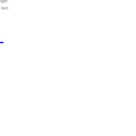
ngel
t kan